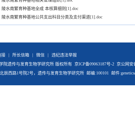
陵水南繁育种基地相关管理组织[1].doc
陵水南繁育种基地全成 本核算细则[1].doc
陵水南繁育种基地公共支出科目分类及支付渠道[1].doc
链接
|
所长信箱
|
微信
|
违纪违法举报
国科学院遗传与发育生物学研究所 版权所有
京ICP备09063187号-2
京公网安备11
路1号院2号，遗传与发育生物学研究所 邮编:100101 邮件:genetics@gene