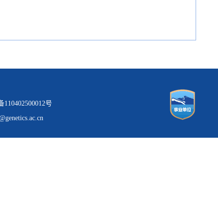
0402500012号
tics.ac.cn