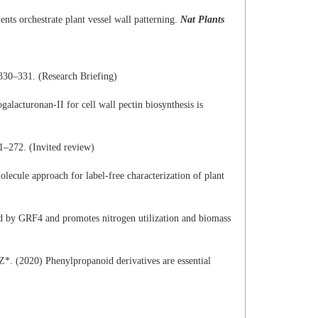
s orchestrate plant vessel wall patterning.
Nat Plants
330–331. (Research Briefing)
acturonan-II for cell wall pectin biosynthesis is
1–272. (Invited review)
cule approach for label-free characterization of plant
 by GRF4 and promotes nitrogen utilization and biomass
Z*. (2020) Phenylpropanoid derivatives are essential