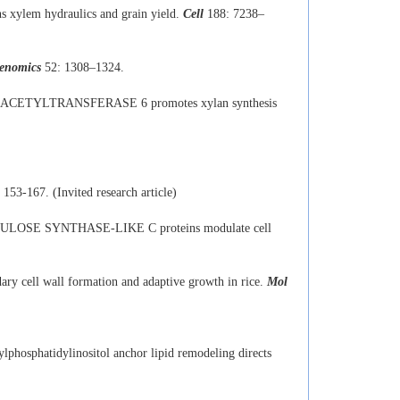
ins xylem hydraulics and grain yield.
Cell
188: 7238–
enomics
52: 1308–1324.
-ACETYLTRANSFERASE 6 promotes xylan synthesis
 153-167. (Invited research article)
CELLULOSE SYNTHASE-LIKE C proteins modulate cell
 cell wall formation and adaptive growth in rice.
Mol
lphosphatidylinositol anchor lipid remodeling directs