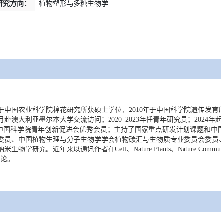
研究方向：
植物塑形与多糖生物学
年于中国农业科学院棉花研究所获硕士学位，2010年于中国科学院遗传发育所
月赴澳大利亚墨尔本大学交流访问；2020–2023年任青年研究员；2024
入选中国科学院青年创新促进会优秀会员；主持了国家重点研发计划课题和
委员、中国植物生理与分子生物学学会植物碳汇与生物质专业委员会委员
物学研究。近年来以通讯作者在Cell、Nature Plants、Nature Communicati
文评论。