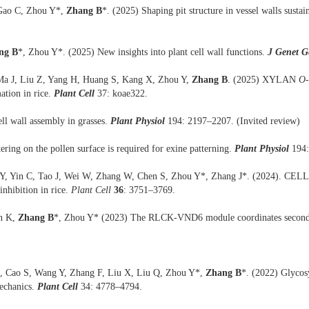
 Gao C, Zhou Y*,
Zhang B
*. (2025) Shaping pit structure in vessel walls susta
ng B
*, Zhou Y*. (2025) New insights into plant cell wall functions.
J Genet G
 Ma J, Liu Z, Yang H, Huang S, Kang X, Zhou Y,
Zhang B
. (2025) XYLAN
O
tion in rice.
Plant Cell
37: koae322.
ell wall assembly in grasses.
Plant Physiol
194: 2197–2207. (Invited review)
ering on the pollen surface is required for exine patterning.
Plant Physiol
194:
g Y, Yin C, Tao J, Wei W, Zhang W, Chen S, Zhou Y*, Zhang J*. (2024). 
nhibition in rice.
Plant Cell
36
: 3751–3769.
an K,
Zhang B
*, Zhou Y* (2023) The RLCK-VND6 module coordinates secondary
H, Cao S, Wang Y, Zhang F, Liu X, Liu Q, Zhou Y*,
Zhang B
*. (2022) Glycosy
mechanics.
Plant Cell
34: 4778–4794.