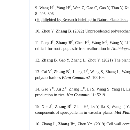
#
#
9. Wang H
, Yang H
, Wen Z, Gao C, Gao Y, Tian Y, Xu
8: 295–306.
(
Highlighted by
Research Briefing in Nature Plants 2022
10. Zhou Y,
Zhang B
. (2022) Unprecedented polysacchari
#
#
#
#
11. Peng J
,
Zhang B
, Chen H
, Wang M
, Wang Y, Li 
critical for root apoplastic iron reallocation in
Arabidopsi
12.
Zhang B
, Gao Y, Zhang L, Zhou Y. (2021) The plant c
#
#
#
13. Cai Y
,
Zhang B
, Liang L
, Wang S, Zhang L, Wang 
polysaccharides.
Plant Commun
2: 100106
.
#
#
#
14. Gao Y
, Xu Z
, Zhang L
, Li S, Wang S, Yang H, L
production in rice.
Nat Commun
11: 5219.
#
#
#
15. Xue J
,
Zhang B
, Zhan H
, Lv Y, Jia X, Wang T, 
components of sporopollenin in vascular plants.
Mol Plan
16. Zhang L,
Zhang B
*, Zhou Y*. (2019) Cell wall comp