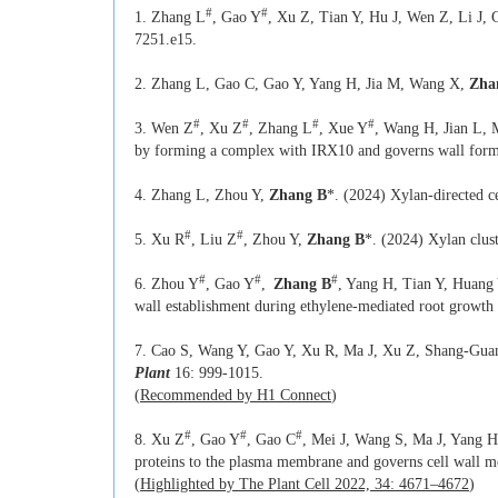
#
#
1. Zhang L
, Gao Y
, Xu Z, Tian Y, Hu J, Wen Z, Li J,
7251.e15.
2. Zhang L, Gao C, Gao Y, Yang H, Jia M, Wang X,
Zha
#
#
#
#
3. Wen Z
, Xu Z
, Zhang L
, Xue Y
, Wang H, Jian L,
by forming a complex with IRX10 and governs wall forma
4. Zhang L, Zhou Y,
Zhang B
*. (2024) Xylan-directed c
#
#
5. Xu R
, Liu Z
, Zhou Y,
Zhang B
*. (2024) Xylan clust
#
#
#
6. Zhou Y
, Gao Y
,
Zhang B
, Yang H, Tian Y, Huan
wall establishment during ethylene-mediated root growth i
7. Cao S, Wang Y, Gao Y, Xu R, Ma J, Xu Z, Shang-Gu
Plant
16: 999-1015.
(
Recommended by H1 Connect
)
#
#
#
8. Xu Z
, Gao Y
, Gao C
, Mei J, Wang S, Ma J, Yang 
proteins to the plasma membrane and governs cell wall 
(
Highlighted by The Plant Cell 2022, 34: 4671–4672
)