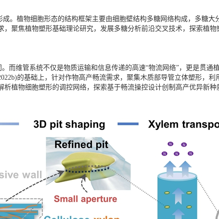
。植物细胞形态的结构框架主要由细胞壁结构多糖网络构成，多糖大分
求，聚焦植物塑形基础理论研究，发展多糖分析前沿交叉技术，探索植物
。而维管系统不仅是物质运输和信息传递的高速“物流网络”，更是贯通植
ants 2022a,2022b)的基础上，针对作物高产畅流需求，聚集木质部导管立
解析植物细胞塑形的调控网络，探索基于畅流操控设计创制高产优异新种