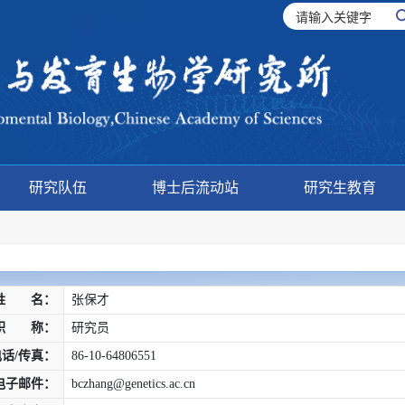
研究队伍
博士后流动站
研究生教育
姓 名：
张保才
职 称：
研究员
电话/传真：
86-10-64806551
电子邮件：
bczhang@genetics.ac.cn