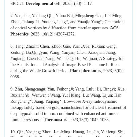
SPDL1.
Developmental cell
, 2023, (58): 1-17.
7. Yao, Jun, Yaqiang Qin, Yihua Bai, Mingsheng Gao, Lei-Ming
Zhou, Jiafang Li, Yuqiang Jiang*, and Yuanjie Yang*; Generation
of optical vortices by diffraction from circular apertures.
ACS
Photonics,
2023, 10(12): 4267-4272.
8. Tang, Zhixin; Chen, Zhuo; Gao, Yua; ,Xue, Ruxian; Geng,
Zedong; Bu,Qingyun; Wang, Yanyan; Chen, Xiaoqian; Jiang,
Yuqiang; Chen,Fan; Yang, Wanneng; Hu, Weijuan; A Strategy for
the Acquisition and Analysis of Image-Based Phenome in Rice
during the Whole Growth Period.
Plant phenomics
, 2023, 5(0):
0058.
9. Zhu, Shengcang#; Yan, Feihong#; Yang, Lulu; Li, Bingyi; Xue,
Ruxian; Yu, Wenwen ; Wang, Yu; Huang, Lu; Wang, Lijun; Han,
Rongcheng*; Jiang, Yuqiang*; Low-dose X-ray radiodynamic
therapy solely based on gold nanoclusters for efficient treatment of
deep hypoxic solid tumors combined with enhanced antitumor
immune response.
Theranostics
. 2023,13(3):1042-1058.
10. Qin, Yaqiang; Zhou, Lei-Ming; Huang, Lu; Jin, Yunfeng; Shi,