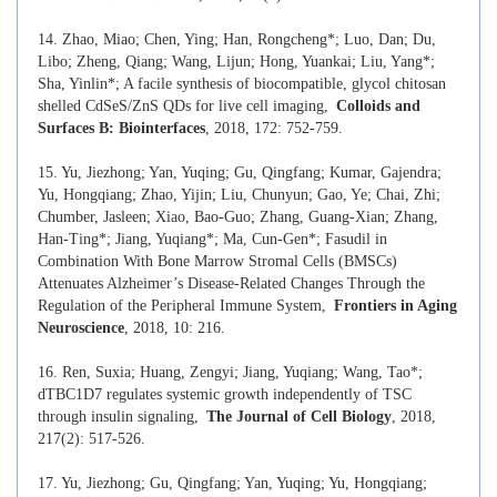
14. Zhao, Miao; Chen, Ying; Han, Rongcheng*; Luo, Dan; Du,
Libo; Zheng, Qiang; Wang, Lijun; Hong, Yuankai; Liu, Yang*;
Sha, Yinlin*; A facile synthesis of biocompatible, glycol chitosan
shelled CdSeS/ZnS QDs for live cell imaging,
Colloids and
Surfaces B: Biointerfaces
, 2018, 172: 752-759.
15. Yu, Jiezhong; Yan, Yuqing; Gu, Qingfang; Kumar, Gajendra;
Yu, Hongqiang; Zhao, Yijin; Liu, Chunyun; Gao, Ye; Chai, Zhi;
Chumber, Jasleen; Xiao, Bao-Guo; Zhang, Guang-Xian; Zhang,
Han-Ting*; Jiang, Yuqiang*; Ma, Cun-Gen*; Fasudil in
Combination With Bone Marrow Stromal Cells (BMSCs)
Attenuates Alzheimer’s Disease-Related Changes Through the
Regulation of the Peripheral Immune System,
Frontiers in Aging
Neuroscience
, 2018, 10: 216.
16. Ren, Suxia; Huang, Zengyi; Jiang, Yuqiang; Wang, Tao*;
dTBC1D7 regulates systemic growth independently of TSC
through insulin signaling,
The Journal of Cell Biology
, 2018,
217(2): 517-526.
17. Yu, Jiezhong; Gu, Qingfang; Yan, Yuqing; Yu, Hongqiang;