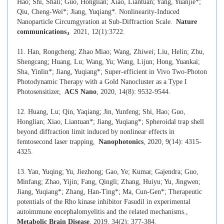
Hao; Shi, Shali; Guo, Honglian; Xiao, Liantuan; Yang, Yuanjie*;
Qiu, Cheng-Wei*; Jiang, Yuqiang*. Nonlinearity-Induced
Nanoparticle Circumgyration at Sub-Diffraction Scale.
Nature
communications
，
2021, 12(1):3722.
11. Han, Rongcheng; Zhao Miao; Wang, Zhiwei; Liu, Helin; Zhu,
Shengcang; Huang, Lu; Wang, Yu; Wang, Lijun; Hong, Yuankai;
Sha, Yinlin*; Jiang, Yuqiang*; Super-efficient in Vivo Two-Photon
Photodynamic Therapy with a Gold Nanocluster as a Type I
Photosensitizer,
ACS Nano
, 2020, 14(8): 9532-9544.
12. Huang, Lu; Qin, Yaqiang; Jin, Yunfeng; Shi, Hao; Guo,
Honglian; Xiao, Liantuan*; Jiang, Yuqiang*; Spheroidal trap shell
beyond diffraction limit induced by nonlinear effects in
femtosecond laser trapping,
Nanophotonics
, 2020, 9(14): 4315-
4325.
13. Yan, Yuqing; Yu, Jiezhong; Gao, Ye; Kumar, Gajendra; Guo,
Minfang; Zhao, Yijin; Fang, Qingli; Zhang, Huiyu; Yu, Jingwen;
Jiang, Yuqiang*; Zhang, Han-Ting*; Ma, Cun-Gen*; Therapeutic
potentials of the Rho kinase inhibitor Fasudil in experimental
autoimmune encephalomyelitis and the related mechanisms.,
Metabolic Brain Disease
, 2019, 34(2): 377-384.