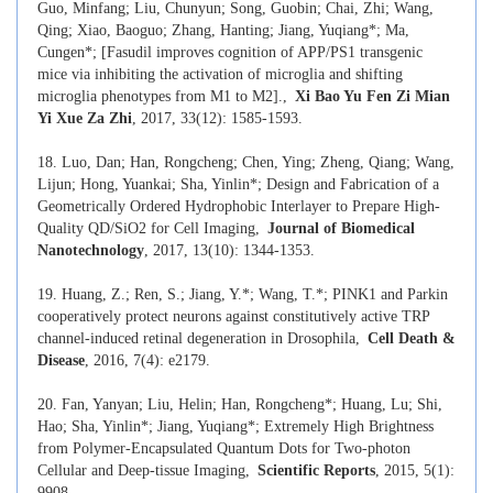
Guo, Minfang; Liu, Chunyun; Song, Guobin; Chai, Zhi; Wang,
Qing; Xiao, Baoguo; Zhang, Hanting; Jiang, Yuqiang*; Ma,
Cungen*; [Fasudil improves cognition of APP/PS1 transgenic
mice via inhibiting the activation of microglia and shifting
microglia phenotypes from M1 to M2].,
Xi Bao Yu Fen Zi Mian
Yi Xue Za Zhi
, 2017, 33(12): 1585-1593.
18. Luo, Dan; Han, Rongcheng; Chen, Ying; Zheng, Qiang; Wang,
Lijun; Hong, Yuankai; Sha, Yinlin*; Design and Fabrication of a
Geometrically Ordered Hydrophobic Interlayer to Prepare High-
Quality QD/SiO2 for Cell Imaging,
Journal of Biomedical
Nanotechnology
, 2017, 13(10): 1344-1353.
19. Huang, Z.; Ren, S.; Jiang, Y.*; Wang, T.*; PINK1 and Parkin
cooperatively protect neurons against constitutively active TRP
channel-induced retinal degeneration in Drosophila,
Cell Death &
Disease
, 2016, 7(4): e2179.
20. Fan, Yanyan; Liu, Helin; Han, Rongcheng*; Huang, Lu; Shi,
Hao; Sha, Yinlin*; Jiang, Yuqiang*; Extremely High Brightness
from Polymer-Encapsulated Quantum Dots for Two-photon
Cellular and Deep-tissue Imaging,
Scientific Reports
, 2015, 5(1):
9908.