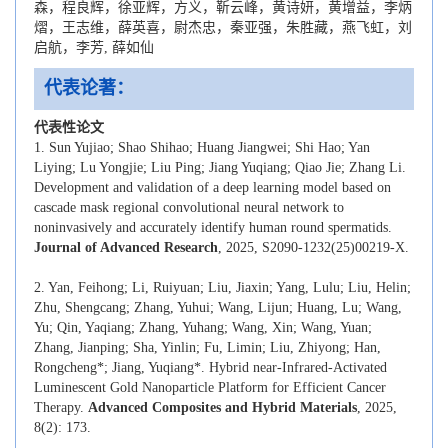
森，程良辉，徐亚辉，方义，靳云峰，黄诗妍，黄增益，李炳
熠，王志维，薛英喜，尉杰忠，秦亚强，朱胜藏，燕飞虹，刘
启航，李芳, 薛如仙
代表论著：
代表性论文
1. Sun Yujiao; Shao Shihao; Huang Jiangwei; Shi Hao; Yan
Liying; Lu Yongjie; Liu Ping; Jiang Yuqiang; Qiao Jie; Zhang Li.
Development and validation of a deep learning model based on
cascade mask regional convolutional neural network to
noninvasively and accurately identify human round spermatids.
Journal of Advanced Research
, 2025, S2090-1232(25)00219-X.
2. Yan, Feihong; Li, Ruiyuan; Liu, Jiaxin; Yang, Lulu; Liu, Helin;
Zhu, Shengcang; Zhang, Yuhui; Wang, Lijun; Huang, Lu; Wang,
Yu; Qin, Yaqiang; Zhang, Yuhang; Wang, Xin; Wang, Yuan;
Zhang, Jianping; Sha, Yinlin; Fu, Limin; Liu, Zhiyong; Han,
Rongcheng*; Jiang, Yuqiang*. Hybrid near-Infrared-Activated
Luminescent Gold Nanoparticle Platform for Efficient Cancer
Therapy.
Advanced Composites and Hybrid Materials
, 2025,
8(2): 173.