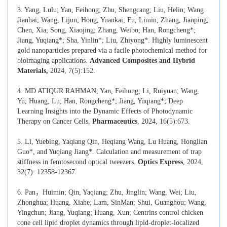
3. Yang, Lulu; Yan, Feihong; Zhu, Shengcang; Liu, Helin; Wang
Jianhai; Wang, Lijun; Hong, Yuankai; Fu, Limin; Zhang, Jianping;
Chen, Xia; Song, Xiaojing; Zhang, Weibo; Han, Rongcheng*;
Jiang, Yuqiang*; Sha, Yinlin*; Liu, Zhiyong*. Highly luminescent
gold nanoparticles prepared via a facile photochemical method for
bioimaging applications.
Advanced Composites and Hybrid
Materials,
2024, 7(5):152.
4. MD ATIQUR RAHMAN; Yan, Feihong; Li, Ruiyuan; Wang,
Yu; Huang, Lu; Han, Rongcheng*; Jiang, Yuqiang*; Deep
Learning Insights into the Dynamic Effects of Photodynamic
Therapy on Cancer Cells,
Pharmaceutics
, 2024, 16(5):673.
5. Li, Yuebing, Yaqiang Qin, Heqiang Wang, Lu Huang, Honglian
Guo*, and Yuqiang Jiang*. Calculation and measurement of trap
stiffness in femtosecond optical tweezers.
Optics Express
, 2024,
32(7): 12358-12367.
6. Pan，Huimin; Qin, Yaqiang; Zhu, Jinglin; Wang, Wei; Liu,
Zhonghua; Huang, Xiahe; Lam, SinMan; Shui, Guanghou; Wang,
Yingchun; Jiang, Yuqiang; Huang, Xun; Centrins control chicken
cone cell lipid droplet dynamics through lipid-droplet-localized