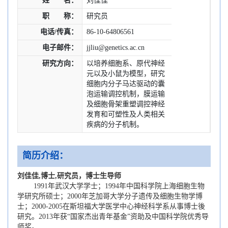
姓 名：
刘佳佳
职 称：
研究员
电话/传真：
86-10-64806561
电子邮件：
jjliu@genetics.ac.cn
研究方向：
以培养细胞系、原代神经
元以及小鼠为模型，研究
细胞内分子马达驱动的囊
泡运输调控机制，膜运输
及细胞骨架重塑调控神经
发育和可塑性及人类相关
疾病的分子机制。
简历介绍：
刘佳佳,博士,研究员，博士生导师
1991年武汉大学学士；1994年中国科学院上海细胞生物
学研究所硕士；2000年芝加哥大学分子遗传及细胞生物学博
士；2000-2005在斯坦福大学医学中心神经科学系从事博士後
研究。2013年获“国家杰出青年基金”资助及中国科学院优秀导
师奖。