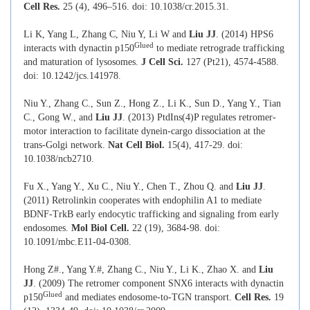
Cell Res.
25 (4), 496–516. doi: 10.1038/cr.2015.31.
Li K, Yang L, Zhang C, Niu Y, Li W and
Liu JJ
. (2014) HPS6
Glued
interacts with dynactin p150
to mediate retrograde trafficking
and maturation of lysosomes.
J Cell Sci.
127 (Pt21), 4574-4588.
doi: 10.1242/jcs.141978.
Niu Y., Zhang C., Sun Z., Hong Z., Li K., Sun D., Yang Y., Tian
C., Gong W., and
Liu JJ
. (2013) PtdIns(4)P regulates retromer-
motor interaction to facilitate dynein-cargo dissociation at the
trans-Golgi network.
Nat Cell Biol.
15(4), 417-29. doi:
10.1038/ncb2710.
Fu X., Yang Y., Xu C., Niu Y., Chen T., Zhou Q. and
Liu JJ
.
(2011) Retrolinkin cooperates with endophilin A1 to mediate
BDNF-TrkB early endocytic trafficking and signaling from early
endosomes.
Mol Biol Cell.
22 (19), 3684-98. doi:
10.1091/mbc.E11-04-0308.
Hong Z#., Yang Y.#, Zhang C., Niu Y., Li K., Zhao X. and
Liu
JJ
. (2009) The retromer component SNX6 interacts with dynactin
Glued
p150
and mediates endosome-to-TGN transport.
Cell Res.
19