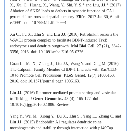
X., Xu, C., Huang, X., Wang, Y., Shi, Y. S.* and
Liu, JJ
.* (2017)
Ablation of SNX6 leads to defects in synaptic function of CA1
pyramidal neurons and spatial memory.
Elife.
2017 Jan 30; 6. pii:
e20991. doi: 10.7554/eLife.20991.
Xu C., Fu X., Zhu S. and
Liu JJ
. (2016) Retrolinkin recruits the
WAVE1 protein complex to facilitate BDNF-induced TrkB
endocytosis and dendrite outgrowth.
Mol Biol Cell.
27 (21), 3342-
3356, 2016. doi:
10.1091/mbc.E16-05-0326
.
Guan L., Ma X., Zhang J.,
Liu JJ.
, Wang Y. and Ding M. (2016)
The Calponin Family Member CHDP-1 Interacts with Rac/CED-
10 to Promote Cell Protrusions.
PLoS Genet.
12(7):e1006163,
2016. doi: 10.1371/journal.pgen.1006163.
Liu JJ.
(2016) Retromer-mediated protein sorting and vesicular
trafficking.
J Genet Genomics.
43 (4), 165-177. doi:
10.1016/j.jgg.2016.02.006. Review.
Yang Y., Wei M., Xiong Y., Du X., Zhu S., Yang L., Zhang C. and
Liu JJ
. (2015) Endophilin A1 regulates dendritic spine
morphogenesis and stability through interaction with p140Cap.