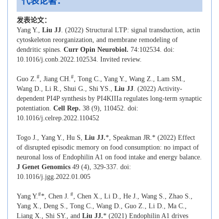
代表论著：
发表论文：
Yang Y.,
Liu JJ
. (2022) Structural LTP: signal transduction, actin
cytoskeleton reorganization, and membrane remodeling of
dendritic spines.
Curr Opin Neurobiol.
74:102534. doi:
10.1016/j.conb.2022.102534. Invited review.
#
#
Guo Z.
, Jiang CH.
, Tong C., Yang Y., Wang Z., Lam SM.,
Wang D., Li R., Shui G., Shi YS.,
Liu JJ
. (2022) Activity-
dependent PI4P synthesis by PI4KIIIa regulates long-term synaptic
potentiation.
Cell Rep.
38 (9), 110452. doi:
10.1016/j.celrep.2022.110452
Togo
J.,
Yang
Y.,
Hu
S,
Liu JJ.
*,
Speakman
JR.* (2022) Effect
of disrupted episodic memory on food consumption: no impact of
neuronal loss of Endophilin A1 on food intake and energy balance.
J Genet Genomics
49 (4), 329-337. doi:
10.1016/j.jgg.2022.01.005
#
#
Yang Y.
*, Chen J.
, Chen X., Li D., He J., Wang S., Zhao S.,
Yang X., Deng S., Tong C., Wang D., Guo Z., Li D., Ma C.,
Liang X., Shi SY., and
Liu JJ.
* (2021) Endophilin A1 drives