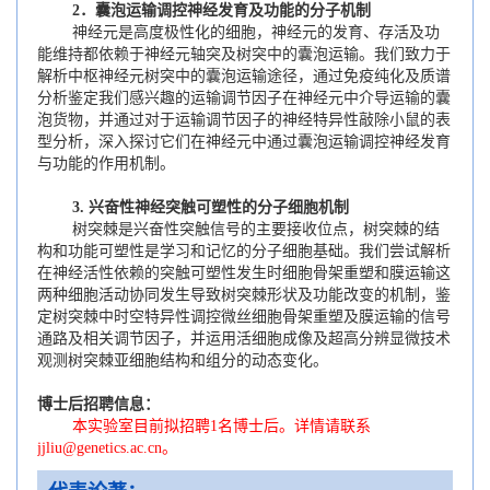
2
．囊泡运输调控神经发育及功能的分子机制
神经元是高度极性化的细胞，神经元的发育、存活及功
能维持都依赖于神经元轴突及树突中的囊泡运输。我们致力于
解析中枢神经元树突中的囊泡运输途径，通过免疫纯化及质谱
分析鉴定我们感兴趣的运输调节因子在神经元中介导运输的囊
泡货物，并通过对于运输调节因子的神经特异性敲除小鼠的表
型分析，深入探讨它们在神经元中通过囊泡运输调控神经发育
与功能的作用机制。
3.
兴奋性神经突触可塑性的分子细胞机制
树突棘是兴奋性突触信号的主要接收位点，树突棘的结
构和功能可塑性是学习和记忆的分子细胞基础。我们尝试解析
在神经活性依赖的突触可塑性发生时细胞骨架重塑和膜运输这
两种细胞活动协同发生导致树突棘形状及功能改变的机制，鉴
定树突棘中时空特异性调控微丝细胞骨架重塑及膜运输的信号
通路及相关调节因子，并运用活细胞成像及超高分辨显微技术
观测树突棘亚细胞结构和组分的动态变化。
博士后招聘信息：
本实验室目前拟招聘1名博士后。详情请联系
jjliu@genetics.ac.cn
。