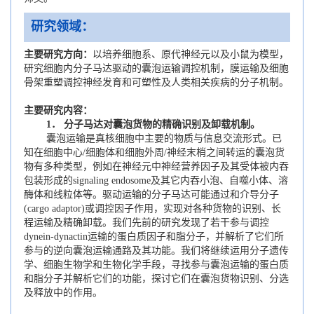
研究领域：
主要研究方向：
以培养细胞系、原代神经元以及小鼠为模型，
研究细胞内分子马达驱动的囊泡运输调控机制，膜运输及细胞
骨架重塑调控神经发育和可塑性及人类相关疾病的分子机制。
主要研究内容：
1．
分子马达对囊泡货物的精确识别及卸载机制。
囊泡运输是真核细胞中主要的物质与信息交流形式。已
知在细胞中心/细胞体和细胞外周/神经末梢之间转运的囊泡货
物有多种类型，例如在神经元中神经营养因子及其受体被内吞
包装形成的signaling endosome及其它内吞小泡、自噬小体、溶
酶体和线粒体等。驱动运输的分子马达可能通过和介导分子
(cargo adaptor)或调控因子作用，实现对各种货物的识别、长
程运输及精确卸载。我们先前的研究发现了若干参与调控
dynein-dynactin运输的蛋白质因子和脂分子，并解析了它们所
参与的逆向囊泡运输通路及其功能。我们将继续运用分子遗传
学、细胞生物学和生物化学手段，寻找参与囊泡运输的蛋白质
和脂分子并解析它们的功能，探讨它们在囊泡货物识别、分选
及释放中的作用。