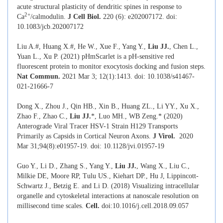
acute structural plasticity of dendritic spines in response to
2+
Ca
/calmodulin.
J Cell Biol.
220 (6): e202007172. doi:
10.1083/jcb.202007172
Liu A.#, Huang X.#, He W., Xue F., Yang Y.,
Liu JJ.
, Chen L.,
Yuan L., Xu P. (2021) pHmScarlet is a pH-sensitive red
fluorescent protein to monitor exocytosis docking and fusion steps.
Nat Commun.
2021 Mar 3; 12(1):1413. doi: 10.1038/s41467-
021-21666-7
Dong X., Zhou J., Qin HB., Xin B., Huang ZL., Li YY., Xu X.,
Zhao F., Zhao C.,
Liu JJ.
*, Luo MH., WB Zeng.* (2020)
Anterograde Viral Tracer HSV-1 Strain H129 Transports
Primarily as Capsids in Cortical Neuron Axons.
J Virol.
2020
Mar 31;94(8):e01957-19. doi: 10.1128/jvi.01957-19
Guo Y., Li D., Zhang S., Yang Y.,
Liu JJ.
, Wang X., Liu C.,
Milkie DE, Moore RP, Tulu US., Kiehart DP., Hu J, Lippincott-
Schwartz J., Betzig E. and Li D. (2018) Visualizing intracellular
organelle and cytoskeletal interactions at nanoscale resolution on
millisecond time scales.
Cell.
doi:
10.1016/j.cell.2018.09.057