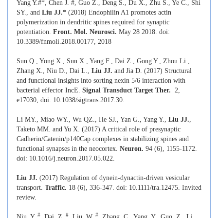
Yang Y.#*, Chen J. #, Guo Z., Deng S., Du X., Zhu S., Ye C., Shi
SY., and
Liu JJ.
* (2018) Endophilin A1 promotes actin
polymerization in dendritic spines required for synaptic
potentiation.
Front. Mol. Neurosci.
May 28 2018. doi:
10.3389/fnmoli.2018.00177, 2018
Sun Q., Yong X., Sun X., Yang F., Dai Z., Gong Y., Zhou Li.,
Zhang X., Niu D., Dai L.,
Liu JJ.
and Jia D. (2017) Structural
and functional insights into sorting nexin 5/6 interaction with
bacterial effector IncE.
Signal Transduct Target Ther.
2,
e17030; doi: 10.1038/sigtrans.2017.30.
Li MY., Miao WY., Wu QZ., He SJ., Yan G., Yang Y.,
Liu JJ.
,
Taketo MM. and Yu X. (2017) A critical role of presynaptic
Cadherin/Catenin/p140Cap complexes in stabilizing spines and
functional synapses in the neocortex.
Neuron.
94 (6), 1155-1172.
doi: 10.1016/j.neuron.2017.05.022.
Liu JJ.
(2017)
Regulation of dynein-dynactin-driven vesicular
transport.
Traffic
.
18 (6), 336-347. doi: 10.1111/tra.12475. Invited
review.
#
#
#
Niu, Y.
, Dai, Z.
, Liu, W.
, Zhang, C., Yang, Y., Guo, Z., Li,