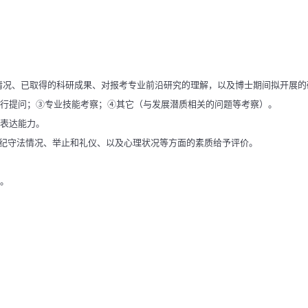
研情况、已取得的科研成果、对报考专业前沿研究的理解，以及博士期间拟开展的
行提问；③专业技能考察；④其它（与发展潜质相关的问题等考察）。
辑表达能力。
遵纪守法情况、举止和礼仪、以及心理状况等方面的素质给予评价。
。