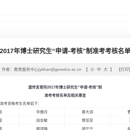
2017年博士研究生“申请-考核”制准考考核名
作者：教育服务中心|ybhan@genetics.ac.cn
【
小
中
大
】
【打印
遗传发育所2017年博士研究生“申请-考核”制
准考考核名单及相关事宜
准考资格考生名单如下：
超
毕傲月
蔡大润
威
段会敏
樊亚亚
鹏
韩领锋
胡宁宁