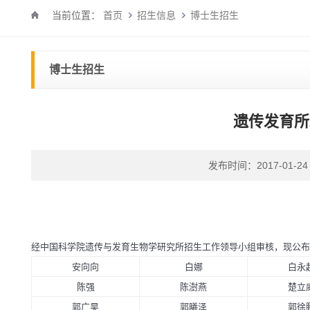
当前位置：
首页
招生信息
博士生招生
博士生招生
遗传发育所
发布时间：2017-01-24
经中国科学院遗传与发育生物学研究所招生工作领导小组审核，现公布
安向向
白娜
白永
陈强
陈澍燕
楚立
郭广昊
郭曦泽
郭徐