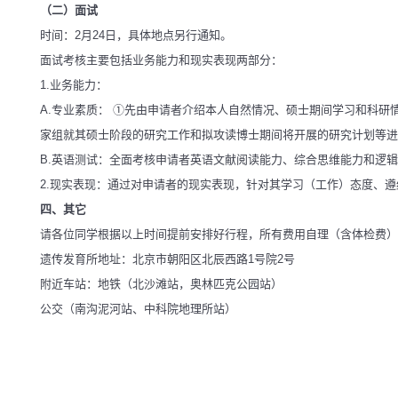
（二）面试
时间：2月24日，具体地点另行通知。
面试考核主要包括业务能力和现实表现两部分：
1.业务能力：
A.专业素质： ①先由申请者介绍本人自然情况、硕士期间学习和科
家组就其硕士阶段的研究工作和拟攻读博士期间将开展的研究计划等进
B.英语测试：全面考核申请者英语文献阅读能力、综合思维能力和逻
2.现实表现：通过对申请者的现实表现，针对其学习（工作）态度、
四、其它
请各位同学根据以上时间提前安排好行程，所有费用自理（含体检费）
遗传发育所地址：北京市朝阳区北辰西路1号院2号
附近车站：地铁（北沙滩站，奥林匹克公园站）
公交（南沟泥河站、中科院地理所站）