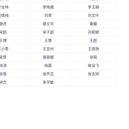
李全林
李晓晨
李玉娟
刘倩纯
刘青
刘文叶
聂虎
裴文华
秦媛
宋超
宋子超
孙聪聪
王博
王策
王超
王小青
王亚州
王雨扬
吴赞
谢丽娜
徐萌
杨涛
杨霞
喻浴飞
张蓓
张怀志
张吉祥
钟杰
朱学敏