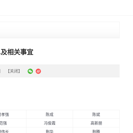
单及相关事宜
】
【关闭】
曹孝强
陈成
陈斌
范强
冯俊霞
高新朋
胡伟长
荆华
荆腾