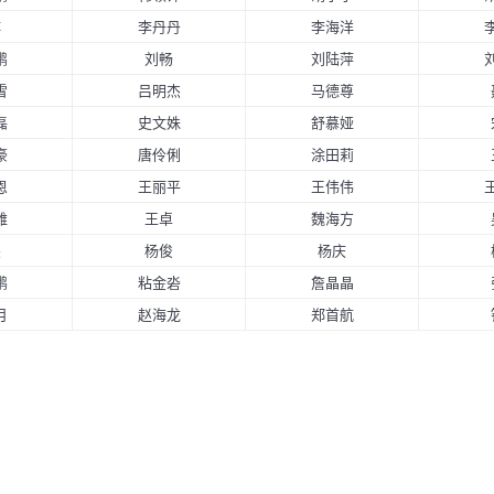
博
李丹丹
李海洋
鹏
刘畅
刘陆萍
雪
吕明杰
马德尊
磊
史文姝
舒慕娅
豪
唐伶俐
涂田莉
恩
王丽平
王伟伟
雅
王卓
魏海方
杰
杨俊
杨庆
鹏
粘金沯
詹晶晶
月
赵海龙
郑首航