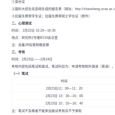
①身份证
②国科大招生信息网生成的报名表（网址：http://zhaosheng.ucas.ac.cn/s
③应届生携带学生证；往届生携带硕士学位证（原件）
二、心理测试
时间： 2月22日 15:20—16:30
地点：研究所2号楼B210会议室
注：自备2B铅笔和橡皮擦
三、考核
时间：2月23日——2月24日
考核内容包括笔试和面试，笔试科目为：申请考核制外国语（英语）
（一）笔试
时间
2月23日11：00—11：20
2月23日 13：30
—
15：00
2月23日 15：10—16：40
注：笔试不及格者不能参加面试考核且不予录取