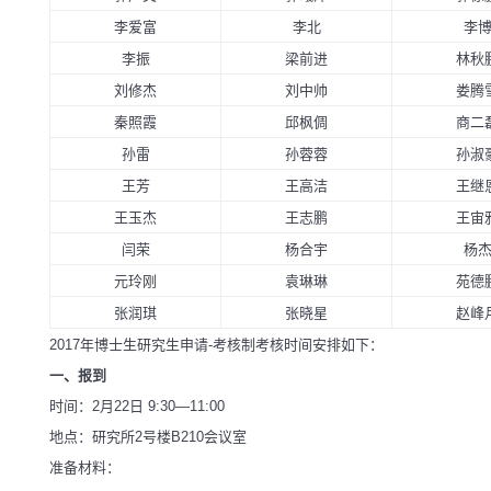
李爱富
李北
李
李振
梁前进
林秋
刘修杰
刘中帅
娄腾
秦照霞
邱枫倜
商二
孙雷
孙蓉蓉
孙淑
王芳
王高洁
王继
王玉杰
王志鹏
王宙
闫荣
杨合宇
杨
元玲刚
袁琳琳
苑德
张润琪
张晓星
赵峰
2017年博士生研究生申请-考核制考核时间安排如下：
一、报到
时间：2月22日 9:30—11:00
地点：研究所2号楼B210会议室
准备材料：