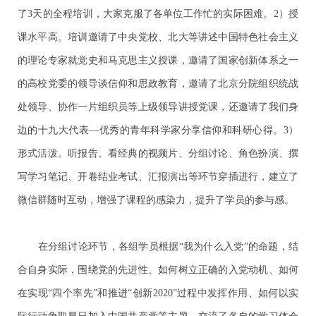
了3天的全程培训，大家克服了各单位工作忙的实际困难。2）授
课水平高。培训邀请了中央党校、北大等讲述中国特色社会主义
的理论专家就党史和马克思主义授课，邀请了国家创新体系之一
的高校党委的领导谈信仰和思政教育，邀请了北京分院组织统战
处领导、协作一片组织员等上级领导讲授党课，还邀请了我们身
边的十九大代表—优秀的青年科学家分享信仰和科研心得。3）
形式活泼。听报告、看经典的视频片、分组讨论、角色扮演、撰
写学习笔记、开卷结业考试、汇报演出等环节穿插进行，建立了
微信群随时互动，增强了课程的感染力，提升了学员的参与感。
在分组讨论环节，各组学员根据“我为什么入党”的命题，结
合自身实际，围绕党的先进性、如何树立正确的入党动机、如何
在实现“四个率先”和推进“创新2020”过程中发挥作用、如何以实