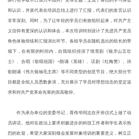
际行动争取早日加入中国共产党等主题，交流了各自的学习体会
和认识，并派代表在培训总结上进行了汇报，代表们的发言认识
非常深刻。同时，为了让年轻的学员们有效组织起来，对共产主
义信仰有更深的认识和体会，本次培训特别设计了先进共产党员
角色体验排练和汇报演出环节。各组学员在随机选出的组长的带
领下，在有限的时间内，自我组织排演了情景剧《狼牙山五壮
士》、合唱《歌唱祖国》+朗诵《英雄》、话剧《红梅赞》、诗
歌朗诵《伟大领袖毛主席》等不同类型的创意节目，绝大部分节
目都是全组人员悉数参演，充分展示了学员对理想信念的坚定追
求和对共产党革命先辈的崇高敬仰。
作为承办单位的党委书记，胥伟华同志在开班仪式上做了动
员讲话。他对在政治上要求积极进步的科技工作者和学生表示热
烈的欢迎，希望大家深刻领会发展对象培训的重要意义，树立正